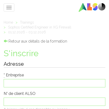
Toggle
navigation
Home
>
Trainings
>
Sophos Certified Engineer in XG Firewall
>
01.12.2026 - 03.12.2026
Retour aux détails de la formation
S'inscrire
Adresse
*
Entreprise
N° de client ALSO