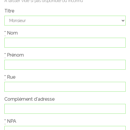
A laisser vide si pas disponible ou inconnu
Titre
*
Nom
*
Prénom
*
Rue
Complément d'adresse
*
NPA