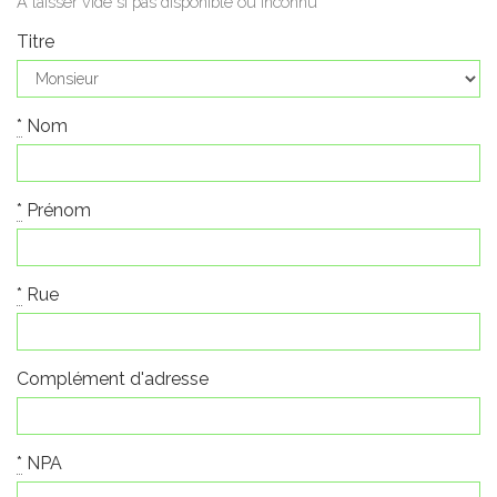
A laisser vide si pas disponible ou inconnu
Titre
*
Nom
*
Prénom
*
Rue
Complément d'adresse
*
NPA