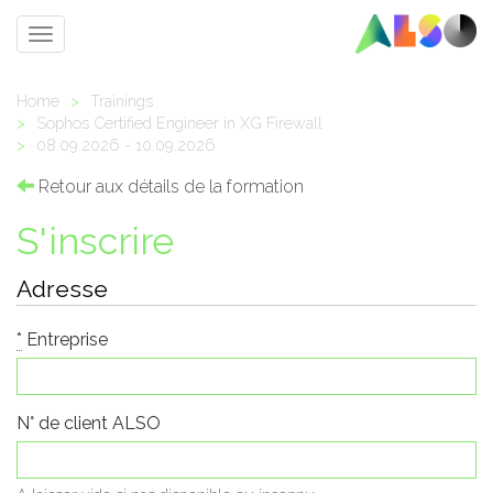
Toggle
navigation
Home
>
Trainings
>
Sophos Certified Engineer in XG Firewall
>
08.09.2026 - 10.09.2026
Retour aux détails de la formation
S'inscrire
Adresse
*
Entreprise
N° de client ALSO